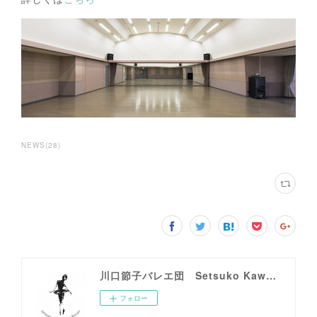
NEWS
(
28
)
川口節子バレエ団 Setsuko Kawaguchi Ballet
フォロー