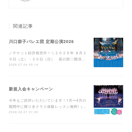
関連記事
川口節子バレエ団 定期公演2026
／チケット好評発売中！＼２０２６年 ８月２
９日（土）・３０日（日） 昼の部◇開演…
2026.07.04 05:14
新規入会キャンペーン
今年もご好評いただいています！1月〜4月の
期間中に限り全クラス体験レッスン無料!（…
2026.02.01 01:35