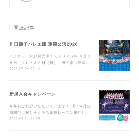
関連記事
川口節子バレエ団 定期公演2026
／チケット好評発売中！＼２０２６年 ８月２
９日（土）・３０日（日） 昼の部◇開演…
2026.07.04 05:14
新規入会キャンペーン
今年もご好評いただいています！1月〜4月の
期間中に限り全クラス体験レッスン無料!（…
2026.02.01 01:35