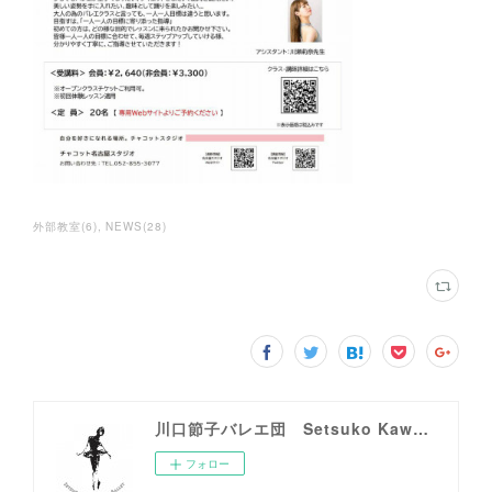
外部教室
(
6
)
NEWS
(
28
)
川口節子バレエ団 Setsuko Kawaguchi Ballet
フォロー