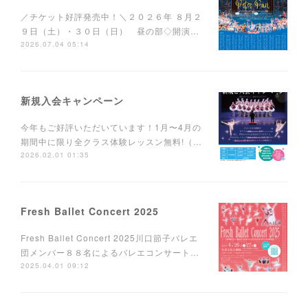
／チケット好評発売中！＼２０２６年 ８月２
９日（土）・３０日（日） 昼の部◇開演…
2026.07.04 05:14
新規入会キャンペーン
今年もご好評いただいています！1月〜4月の
期間中に限り全クラス体験レッスン無料!（…
2026.02.01 01:35
Fresh Ballet Concert 2025
Fresh Ballet Concert 2025川口節子バレエ
団メンバー８８名によるバレエコンサート…
2025.04.01 09:12