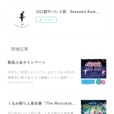
川口節子バレエ団 Setsuko Kawaguchi Ballet
フォロー
関連記事
新規入会キャンペーン
今年もご好評いただいています！1月〜4月の
期間中に限り全クラス体験レッスン無料!（…
2026.02.01 01:35
くるみ割り人形全幕「The Nutcracker 2025」
川口作品バレエ団公演 くるみ割り人形全幕