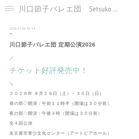
川口節子バレエ団 Setsuko Kawaguchi Ballet
2026.07.04 05:14
川口節子バレエ団 定期公演2026
／
チケット好評発売中！
＼
２０２６年 ８月２９日（土）・３０日（日）
昼の部◇開演：午前１１時半（開場は３０分前）
夜の部◇開演：午後４時（開場は３０分前）
全４回公演
名古屋市青少文化センター（アートピアホール）