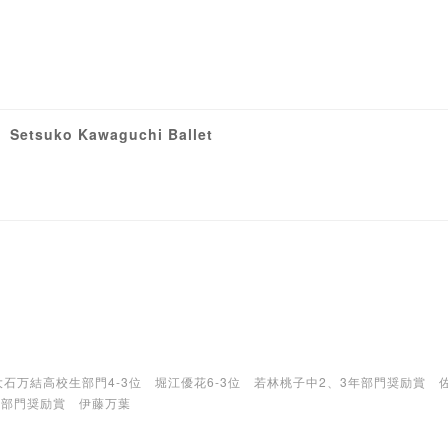
suko Kawaguchi Ballet
大石万結高校生部門4-3位 堀江優花6-3位 若林桃子中2、3年部門奨励賞 
年部門奨励賞 伊藤万葉