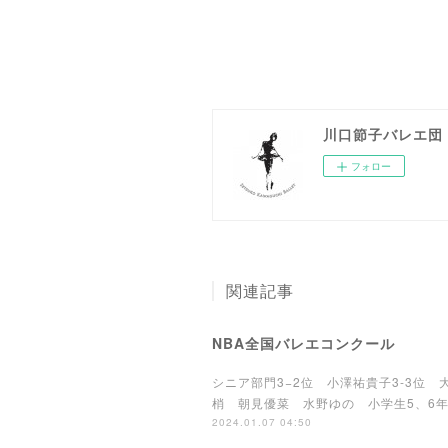
川口節子バレエ団 Set
フォロー
関連記事
NBA全国バレエコンクール
シニア部門3−2位 小澤祐貴子3-3位 
梢 朝見優菜 水野ゆの 小学生5、6
2024.01.07 04:50