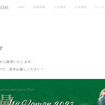
let
HOME
新着情報
上社教室
公演情報
レッス
せ
半から販売いたします。
ので、是非お越しください！