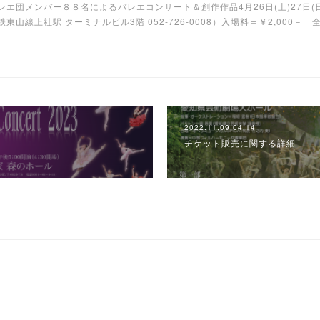
25川口節子バレエ団メンバー８８名によるバレエコンサート＆創作作品4月26日(土)27日(
山線上社駅 ターミナルビル3階 052-726-0008）入場料＝￥2,000－
2022.11.09 04:14
チケット販売に関する詳細