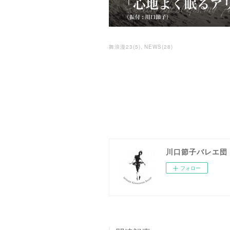
舞浪漫23
(
5
)
NEWS
(
28
)
川口節子バレエ団 Set
フォロー