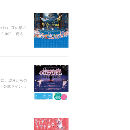
分前） 夜の部◇
,000－税込…
更に、翌月からの
に＞公式ライン…