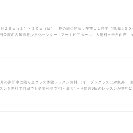
８月２９日（土）・３０日（日） 昼の部◇開演：午前１１時半（開場は３０
回公演名古屋市青少文化センター（アートピアホール）入場料＝全自由席 ￥2
4月の期間中に限り全クラス体験レッスン無料!（オープンクラスは対象外） 
スンを無料で何回でも受講可能です!＜最大1ヶ月間週6回のレッスンが無料