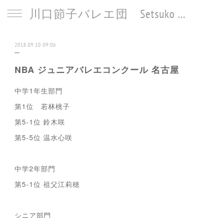
川口節子バレエ団 Setsuko Kawaguchi Ballet
2018.09.10 09:06
NBA ジュニアバレエコンクール 名古屋
中学1年生部門
第1位 若林桃子
第5-1位 鈴木咲
第5-5位 温水心咲
中学2年部門
第5-1位 祖父江莉穂
シニア部門