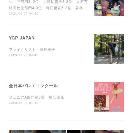
シニア部門3−2位 小澤祐貴子3-3位 大石万
結高校生部門4-3位 堀江優花6-3位 若林…
2024.01.07 04:50
YGP JAPAN
ファイナリスト 若林桃子
2023.11.20 04:48
全日本バレエコンクール
ジュニアA部門第3位 堀江優花
2023.08.20 04:48