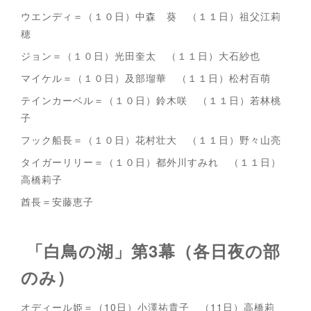
ウエンディ＝（１０日）中森 葵 （１１日）祖父江莉
穂
ジョン＝（１０日）光田奎太 （１１日）大石紗也
マイケル＝（１０日）及部瑠華 （１１日）松村百萌
テインカーベル＝（１０日）鈴木咲 （１１日）若林桃
子
フック船長＝（１０日）花村壮大 （１１日）野々山亮
タイガーリリー＝（１０日）都外川すみれ （１１日）
高橋莉子
酋長＝安藤恵子
「白鳥の湖」第3幕（各日夜の部
のみ）
オディール姫＝（10日）小澤祐貴子 （11日）高橋莉