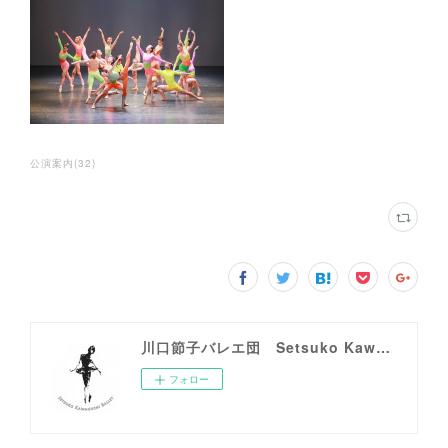
公演案内
(
32
)
川口節子バレエ団 Setsuko Kawaguchi Ballet
フォロー