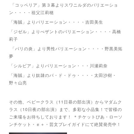
「コッペリア」第３幕よりスワニルダのバリエーショ
ン・・・・祖父江莉穂
「海賊」よりバリエーション・・・・吉田美生
「ジゼル」よりぺザントのバリエーション・・・・高橋
莉子
「パリの炎」より男性バリエーション・・・・野黒美拓
夢
「シルビア」よりバリエーション・・・川瀬莉奈
「海賊」より奴隷のパ・ド・ドゥ・・・・太田沙樹・
野々山亮
その他、ベビークラス（11日昼の部出演）からマダムク
ラス（10日夜の部出演）まで、多彩な小品集！で皆様の
ご来場をお待ちしております！ ＊チケットぴあ・ローソ
ンチケット・ｅ＋・芸文プレイガイドにて絶賛発売中！