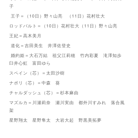
子
王子＝（10日）野々山亮 （11日）花村壮大
ロッドバルト＝（10日）花村壮大（11日）野々山亮
王妃＝高木美月
道化＝吉田美生 井澤佐登史
婚約姫＝大石万結 祖父江莉穂 竹内彩夏 滝澤知歩
臼井心虹 富田ゆら
スペイン（芯）＝太田沙樹
ナポリ（芯）＝中森 葵
チャルダッシュ（芯）＝杉本麻由
マズルカ＝川瀬莉奈 瀬川実由 都外川すみれ 落合風
架
星野翔太 星野隼太 大岩大起 野黒美拓夢