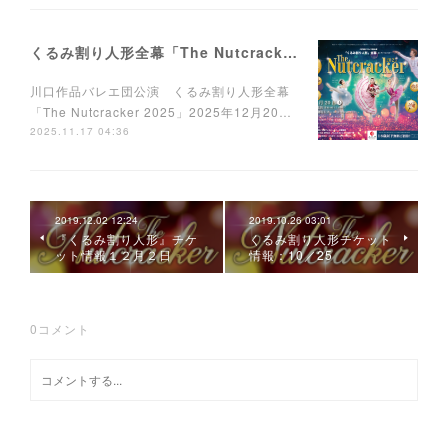
くるみ割り人形全幕「The Nutcracker 2025」
川口作品バレエ団公演 くるみ割り人形全幕
「The Nutcracker 2025」2025年12月20…
2025.11.17 04:36
2019.12.02 12:24
2019.10.26 03:01
『くるみ割り人形』チケ
くるみ割り人形チケット
ット情報１２月２日
情報：10／25
0
コメント