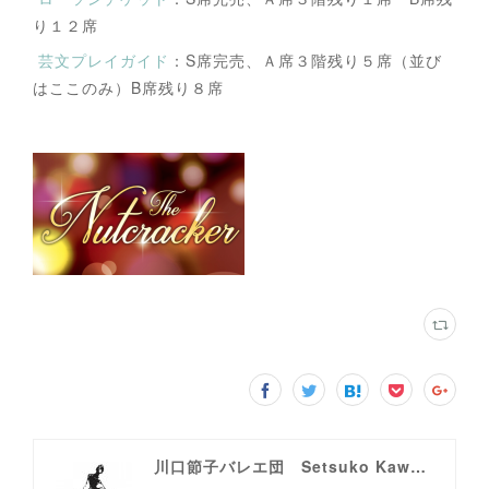
り１２席
芸文プレイガイド
：S席完売、Ａ席３階残り５席（並び
はここのみ）B席残り８席
川口節子バレエ団 Setsuko Kawaguchi Ballet