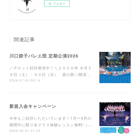
フォロー
関連記事
川口節子バレエ団 定期公演2026
／チケット好評発売中！＼２０２６年 ８月２
９日（土）・３０日（日） 昼の部◇開演…
2026.07.04 05:14
新規入会キャンペーン
今年もご好評いただいています！1月〜4月の
期間中に限り全クラス体験レッスン無料!（…
2026.02.01 01:35