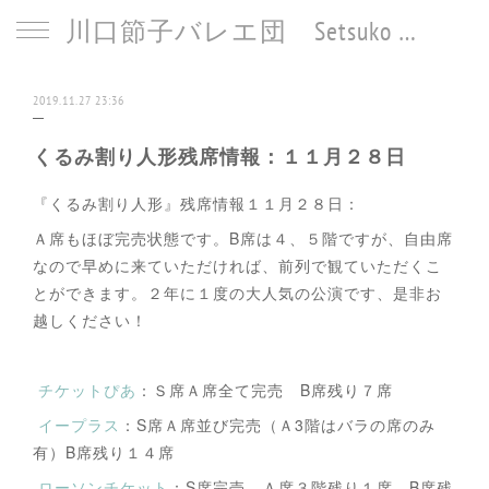
川口節子バレエ団 Setsuko Kawaguchi Ballet
2019.11.27 23:36
くるみ割り人形残席情報：１１月２８日
『くるみ割り人形』残席情報１１月２８日：
Ａ席もほぼ完売状態です。B席は４、５階ですが、自由席
なので早めに来ていただければ、前列で観ていただくこ
とができます。２年に１度の大人気の公演です、是非お
越しください！
チケットぴあ
：Ｓ席Ａ席全て完売 B席残り７席
イープラス
：S席Ａ席並び完売（Ａ3階はバラの席のみ
有）B席残り１４席
ローソンチケット
：S席完売、Ａ席３階残り１席 B席残