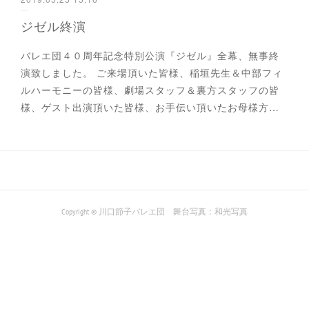
ジゼル終演
バレエ団４０周年記念特別公演『ジゼル』全幕、無事終
演致しました。 ご来場頂いた皆様、稲垣先生＆中部フィ
ルハーモニーの皆様、劇場スタッフ＆裏方スタッフの皆
様、ゲスト出演頂いた皆様、お手伝い頂いたお母様方…
Copyright © 川口節子バレエ団 舞台写真：和光写真