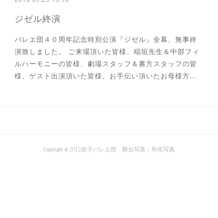
ジゼル終演
バレエ団４０周年記念特別公演『ジゼル』全幕、無事終
演致しました。 ご来場頂いた皆様、稲垣先生＆中部フィ
ルハーモニーの皆様、劇場スタッフ＆裏方スタッフの皆
様、ゲスト出演頂いた皆様、お手伝い頂いたお母様方…
Copyright © 川口節子バレエ団 舞台写真：和光写真