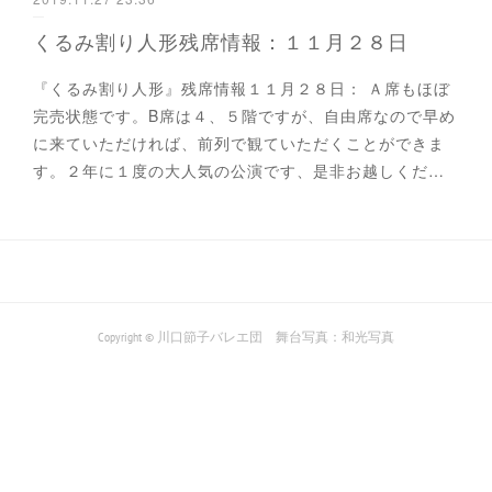
くるみ割り人形残席情報：１１月２８日
『くるみ割り人形』残席情報１１月２８日： Ａ席もほぼ
完売状態です。B席は４、５階ですが、自由席なので早め
に来ていただければ、前列で観ていただくことができま
す。２年に１度の大人気の公演です、是非お越しくだ…
Copyright © 川口節子バレエ団 舞台写真：和光写真